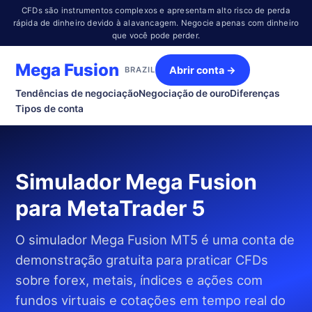
CFDs são instrumentos complexos e apresentam alto risco de perda
rápida de dinheiro devido à alavancagem. Negocie apenas com dinheiro
que você pode perder.
Mega Fusion
Abrir conta →
BRAZIL
Tendências de negociação
Negociação de ouro
Diferenças
Tipos de conta
Simulador Mega Fusion
para MetaTrader 5
O simulador Mega Fusion MT5 é uma conta de
demonstração gratuita para praticar CFDs
sobre forex, metais, índices e ações com
fundos virtuais e cotações em tempo real do