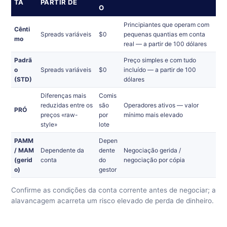
TA
PARTIR DE
O
Principiantes que operam com
Cênti
Spreads variáveis
$0
pequenas quantias em conta
mo
real — a partir de 100 dólares
Padrã
Preço simples e com tudo
o
Spreads variáveis
$0
incluído — a partir de 100
(STD)
dólares
Diferenças mais
Comis
reduzidas entre os
são
Operadores ativos — valor
PRÓ
preços «raw-
por
mínimo mais elevado
style»
lote
PAMM
Depen
/ MAM
Dependente da
dente
Negociação gerida /
(gerid
conta
do
negociação por cópia
o)
gestor
Confirme as condições da conta corrente antes de negociar; a
alavancagem acarreta um risco elevado de perda de dinheiro.