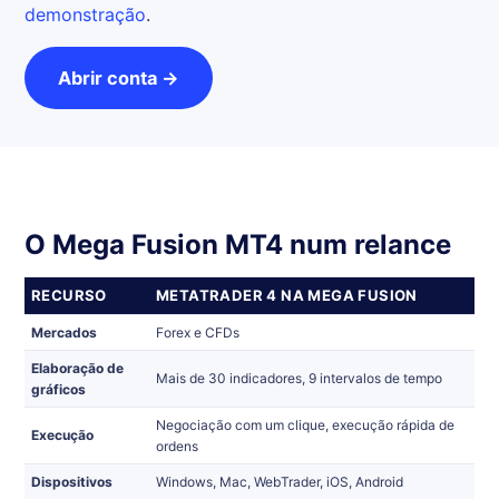
demonstração
.
Abrir conta →
O Mega Fusion MT4 num relance
RECURSO
METATRADER 4 NA MEGA FUSION
Mercados
Forex e CFDs
Elaboração de
Mais de 30 indicadores, 9 intervalos de tempo
gráficos
Negociação com um clique, execução rápida de
Execução
ordens
Dispositivos
Windows, Mac, WebTrader, iOS, Android