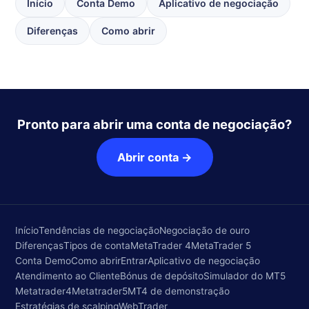
Início
Conta Demo
Aplicativo de negociação
Diferenças
Como abrir
Pronto para abrir uma conta de negociação?
Abrir conta →
Início
Tendências de negociação
Negociação de ouro
Diferenças
Tipos de conta
MetaTrader 4
MetaTrader 5
Conta Demo
Como abrir
Entrar
Aplicativo de negociação
Atendimento ao Cliente
Bónus de depósito
Simulador do MT5
Metatrader4
Metatrader5
MT4 de demonstração
Estratégias de scalping
WebTrader