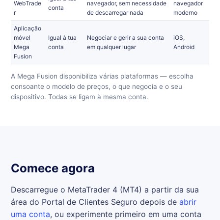
WebTrade
navegador, sem necessidade
navegador
conta
r
de descarregar nada
moderno
Aplicação
móvel
Igual à tua
Negociar e gerir a sua conta
iOS,
Mega
conta
em qualquer lugar
Android
Fusion
A Mega Fusion disponibiliza várias plataformas — escolha
consoante o modelo de preços, o que negocia e o seu
dispositivo. Todas se ligam à mesma conta.
Comece agora
Descarregue o MetaTrader 4 (MT4) a partir da sua
área do Portal de Clientes Seguro depois de
abrir
uma conta
, ou experimente primeiro em uma conta