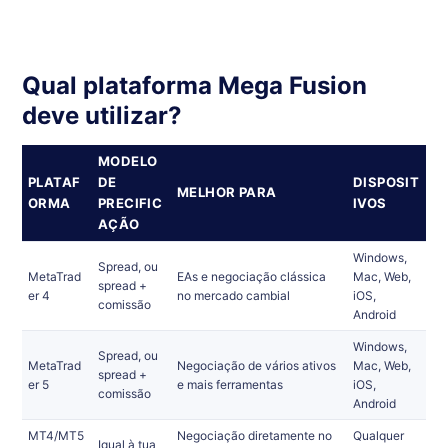
Qual plataforma Mega Fusion
deve utilizar?
MODELO
PLATAF
DE
DISPOSIT
MELHOR PARA
ORMA
PRECIFIC
IVOS
AÇÃO
Windows,
Spread, ou
MetaTrad
EAs e negociação clássica
Mac, Web,
spread +
er 4
no mercado cambial
iOS,
comissão
Android
Windows,
Spread, ou
MetaTrad
Negociação de vários ativos
Mac, Web,
spread +
er 5
e mais ferramentas
iOS,
comissão
Android
MT4/MT5
Negociação diretamente no
Qualquer
Igual à tua